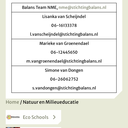
Balans Team NME,
nme@stichtingbalans.nl
Lisanka van Scheijndel
06-16133378
l.vanscheijndel@stichtingbalans.nl
Marieke van Groenendael
06-12445650
m.vangroenendael@stichtingbalans.nl
Simone van Dongen
06-26062752
s.vandongen@stichtingbalans.nl
Home
/ Natuur en Milieueducatie
Eco Schools