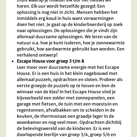
thuis waarop je moeder elk uur het nieuws wil
horen. Elk uur wordt hetzelfde gezegd: Een
oplossing is nog niet in zicht. Mensen hebben het
inmiddels erg koud in huis want verwarmingen
doen het niet. Je gaat op de kinderboerderij op zoek
naar oplossingen. De oplossingen die je vindt zijn
allemaal duurzame oplossingen. We leren van de
natuur o.a. hoe je kunt isoleren, hoe je zonnewarmte
gebruikt, hoe aardwarmte gebruikt kan worden. Een
verhalend ontwerp!
Escape House voor groep 3 t/m 8
Leer meer over duurzame energie met het Escape
House. Er is een huis in het klein nagebouwd met
allemaal puzzels, opdrachten en sloten. Probeer als
eerste groepje de puzzels op te lossen en ben de
winnaar van de klas! In het Escape House vind je
bijvoorbeeld een zolder met zonnepanelen, een
garage met fietsen, de tuin met een moestuin en
regentonnen, afvalbakken om te scheiden in de
keuken, de thermostaat een graadje lager in de
woonkamer en nog veel meer. Opdrachten dichtbij
de belevingswereld van de kinderen. Er is een
doorlopende leerlijn van groep 3/4, groep 5/6 en